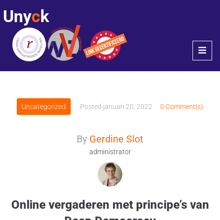
Uny
c
k
Uncategorized
Posted
januari 20, 2022
0 Comment(s)
By
Gerdine Slot
administrator
Online vergaderen met principe’s van