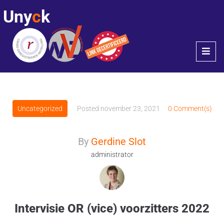
Uny
c
k
Uncategorized
Posted
november 23, 2021
0 Comment(s)
By
Gerdine Slot
administrator
Intervisie OR (vice) voorzitters 2022