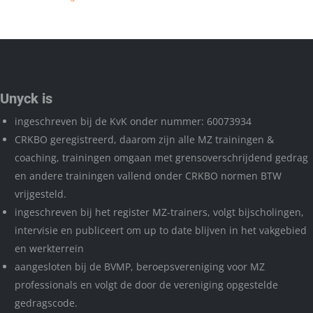
Unyck is
ingeschreven bij de KvK onder nummer: 60073934
CRKBO geregistreerd, daarom zijn alle MZ trainingen &
coaching, trainingen omgaan met grensoverschrijdend gedrag
en andere trainingen vallend onder CRKBO normen BTW
vrijgesteld.
ingeschreven bij het register MZ-trainers, volgt bijscholingen,
intervisie en publiceert om up to date blijven in het vakgebied
en werkterrein
aangesloten bij de BVMP, beroepsvereniging voor MZ
professionals en volgt de door de vereniging opgestelde
gedragscode.