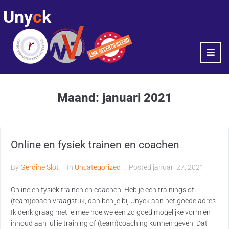
Uny
c
k
Maand:
januari 2021
Online en fysiek trainen en coachen
By
Gerdine Slot
In
Uncategorized
Posted
januari 27, 2021
Online en fysiek trainen en coachen. Heb je een trainings of
(team)coach vraagstuk, dan ben je bij Unyck aan het goede adres.
Ik denk graag met je mee hoe we een zo goed mogelijke vorm en
inhoud aan jullie training of (team)coaching kunnen geven. Dat