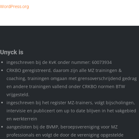
WordPress.org
Unyck is
ingeschreven bij de KvK onder nummer: 60073934
CRKBO geregistreerd, daarom zijn alle MZ trainingen &
coaching, trainingen omgaan met grensoverschrijdend gedrag
en andere trainingen vallend onder CRKBO normen BTW
vrijgesteld.
ingeschreven bij het register MZ-trainers, volgt bijscholingen,
intervisie en publiceert om up to date blijven in het vakgebied
en werkterrein
aangesloten bij de BVMP, beroepsvereniging voor MZ
professionals en volgt de door de vereniging opgestelde