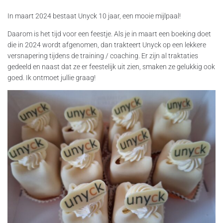
In maart 2024 bestaat Unyck 10 jaar, een mooie mijlpaal!
Daarom is het tijd voor een feestje. Als je in maart een boeking doet
die in 2024 wordt afgenomen, dan trakteert Unyck op een lekkere
versnapering tijdens de training / coaching. Er zijn al traktaties
gedeeld en naast dat ze er feestelijk uit zien, smaken ze gelukkig ook
goed. Ik ontmoet jullie graag!