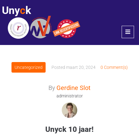
Uny
c
k
Uncategorized
Posted
maart 20, 2024
0 Comment(s)
By
Gerdine Slot
administrator
Unyck 10 jaar!