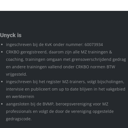
Unyck is
ingeschreven bij de KvK onder nummer: 60073934
CRKBO geregistreerd, daarom zijn alle MZ trainingen &
coaching, trainingen omgaan met grensoverschrijdend gedrag
en andere trainingen vallend onder CRKBO normen BTW
vrijgesteld.
ingeschreven bij het register MZ-trainers, volgt bijscholingen,
intervisie en publiceert om up to date blijven in het vakgebied
en werkterrein
aangesloten bij de BVMP, beroepsvereniging voor MZ
professionals en volgt de door de vereniging opgestelde
gedragscode.