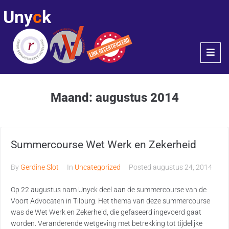
Uny
c
k
Maand:
augustus 2014
Summercourse Wet Werk en Zekerheid
By
Gerdine Slot
In
Uncategorized
Posted
augustus 24, 2014
Op 22 augustus nam Unyck deel aan de summercourse van de
Voort Advocaten in Tilburg. Het thema van deze summercourse
was de Wet Werk en Zekerheid, die gefaseerd ingevoerd gaat
worden. Veranderende wetgeving met betrekking tot tijdelijke