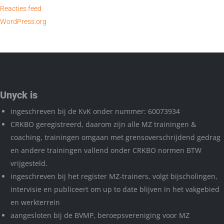
Reacties feed
WordPress.org
Unyck is
ingeschreven bij de KvK onder nummer: 60073934
CRKBO geregistreerd, daarom zijn alle MZ trainingen &
coaching, trainingen omgaan met grensoverschrijdend gedrag
en andere trainingen vallend onder CRKBO normen BTW
vrijgesteld.
ingeschreven bij het register MZ-trainers, volgt bijscholingen,
intervisie en publiceert om up to date blijven in het vakgebied
en werkterrein
aangesloten bij de BVMP, beroepsvereniging voor MZ