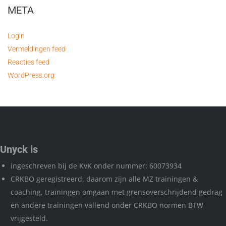
META
Login
Vermeldingen feed
Reacties feed
WordPress.org
Unyck is
ingeschreven bij de KvK onder nummer: 60073934
CRKBO geregistreerd, daarom zijn alle MZ trainingen &
coaching, trainingen omgaan met grensoverschrijdend gedrag
en andere trainingen vallend onder CRKBO normen BTW
vrijgesteld.