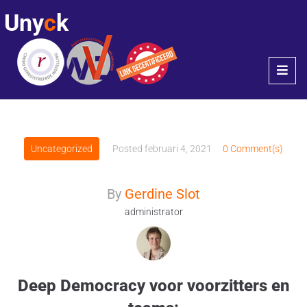
Uny
c
k
Uncategorized
Posted
februari 4, 2021
0 Comment(s)
By
Gerdine Slot
administrator
Deep Democracy voor voorzitters en