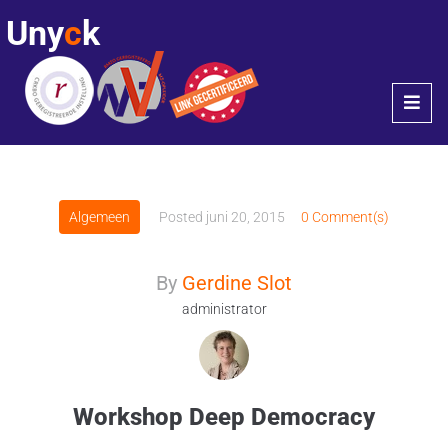
Uny
c
k
Algemeen
Posted
juni 20, 2015
0 Comment(s)
By
Gerdine Slot
administrator
Workshop Deep Democracy