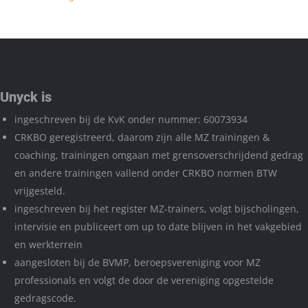
Unyck is
ingeschreven bij de KvK onder nummer: 60073934
CRKBO geregistreerd, daarom zijn alle MZ trainingen &
coaching, trainingen omgaan met grensoverschrijdend gedrag
en andere trainingen vallend onder CRKBO normen BTW
vrijgesteld.
ingeschreven bij het register MZ-trainers, volgt bijscholingen,
intervisie en publiceert om up to date blijven in het vakgebied
en werkterrein
aangesloten bij de BVMP, beroepsvereniging voor MZ
professionals en volgt de door de vereniging opgestelde
gedragscode.