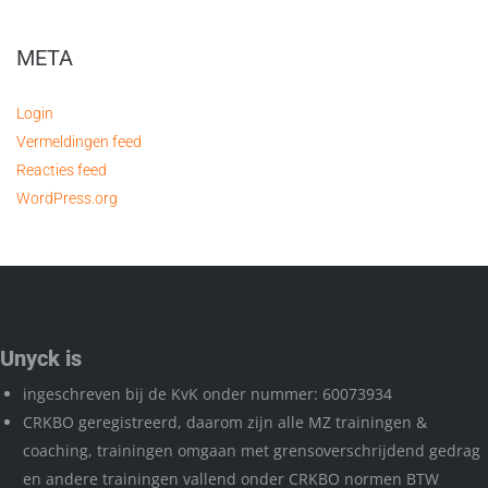
META
Login
Vermeldingen feed
Reacties feed
WordPress.org
Unyck is
ingeschreven bij de KvK onder nummer: 60073934
CRKBO geregistreerd, daarom zijn alle MZ trainingen &
coaching, trainingen omgaan met grensoverschrijdend gedrag
en andere trainingen vallend onder CRKBO normen BTW