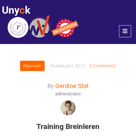
Uny
c
k
Algemeen
Posted
juli 2, 2015
0 Comment(s)
By
Gerdine Slot
administrator
Training Breinleren