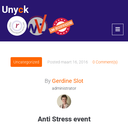
Uny
c
k
Uncategorized
Posted
maart 16, 2016
0 Comment(s)
By
Gerdine Slot
administrator
Anti Stress event