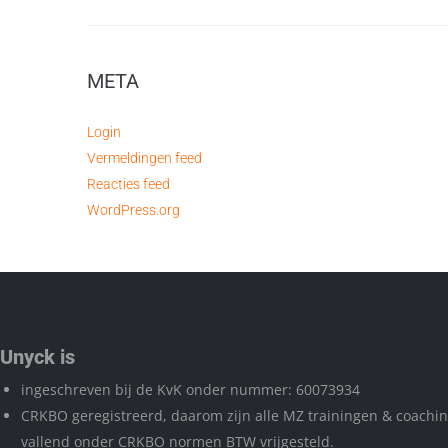
META
Login
Vermeldingen feed
Reacties feed
WordPress.org
Unyck is
ingeschreven bij de KvK onder nummer: 60073934
CRKBO geregistreerd, daarom zijn alle MZ trainingen & coachi
vallend onder CRKBO normen BTW vrijgesteld.