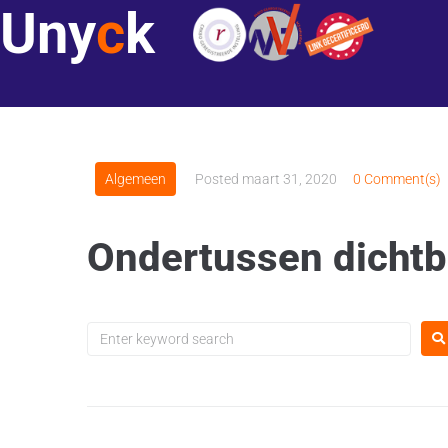
Uny
c
k
Algemeen
Posted
maart 31, 2020
0 Comment(s)
Ondertussen dichtb